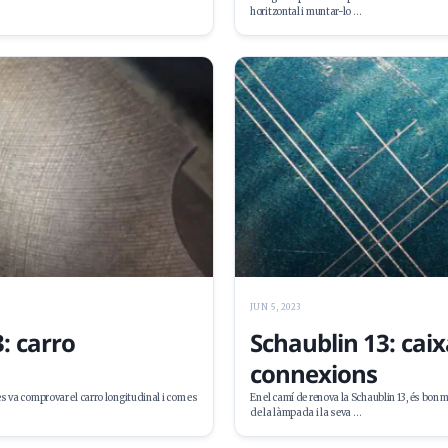
horitzontal i muntar-lo …
JUN 5, 2023
: carro
Schaublin 13: caix
connexions
s va comprovar el carro longitudinal i com es
En el camí de renova la Schaublin 13, és bon
de la làmpada i la seva …