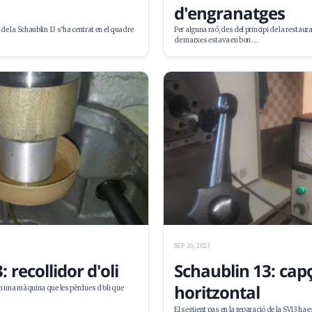
d'engranatges
 de la Schaublin 13 s’ha centrat en el quadre
Per alguna raó, des del principi de la restaur
de marxes estava en bon …
SEP 26, 2023
 recollidor d'oli
Schaublin 13: cap
horitzontal
en una màquina que les pèrdues d’oli que
El següent pas en la reparació de la SV13 ha e