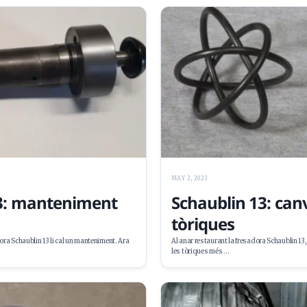
MAY 2, 2023
3: manteniment
Schaublin 13: canv
a
tòriques
dora Schaublin 13 li cal un manteniment. Ara
Al anar restaurant la fresadora Schaublin 13
les tòriques més …