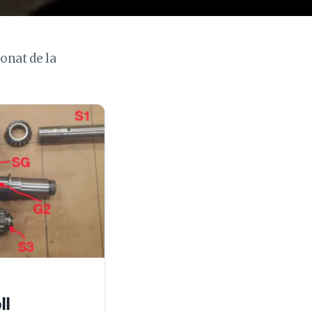
onat de la
ll