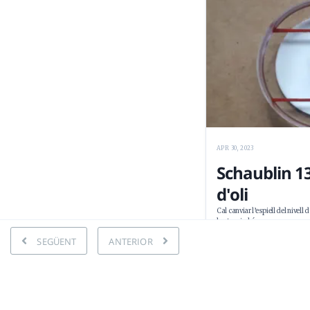
APR 30, 2023
Schaublin 13:
d'oli
Cal canviar l’espiell del nivell 
brut, gairebé opac …
SEGÜENT
ANTERIOR