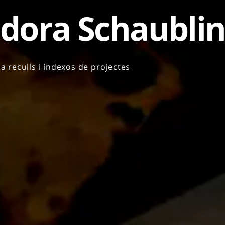
adora Schaublin
4
a
reculls i índexos de projectes