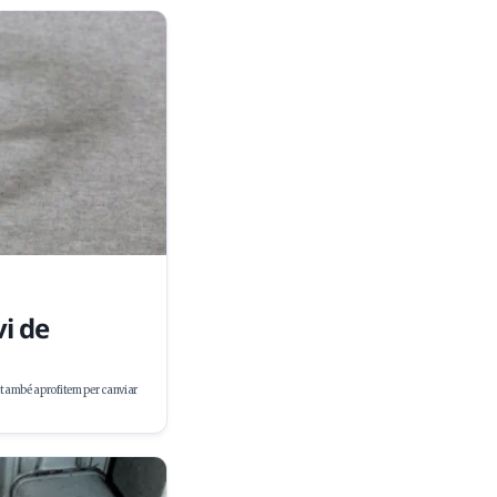
i de
, també aprofitem per canviar