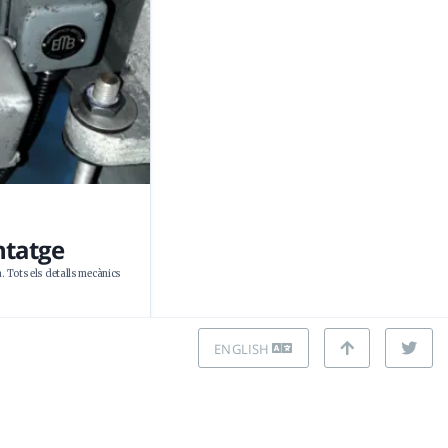
ntatge
a. Tots els detalls mecànics
ENGLISH