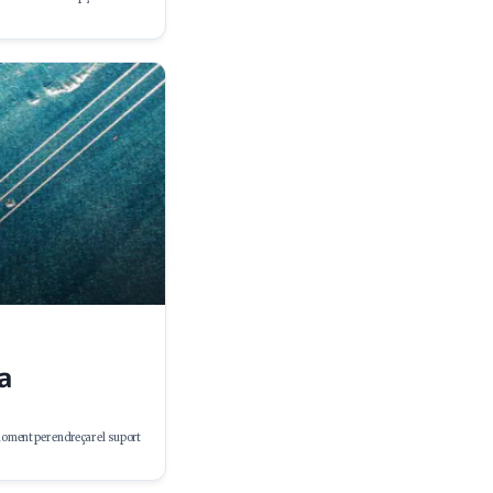
a
 moment per endreçar el suport