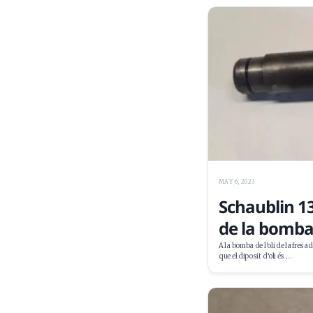
MAY 6, 2023
Schaublin 1
de la bomb
A la bomba de l’oli de la fresa
que el diposit d’oli és …