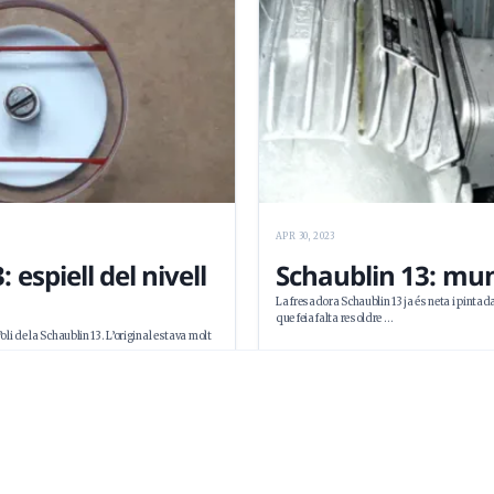
APR 30, 2023
 espiell del nivell
Schaublin 13: mu
La fresadora Schaublin 13 ja és neta i pintad
que feia falta resoldre …
d’oli de la Schaublin 13. L’original estava molt