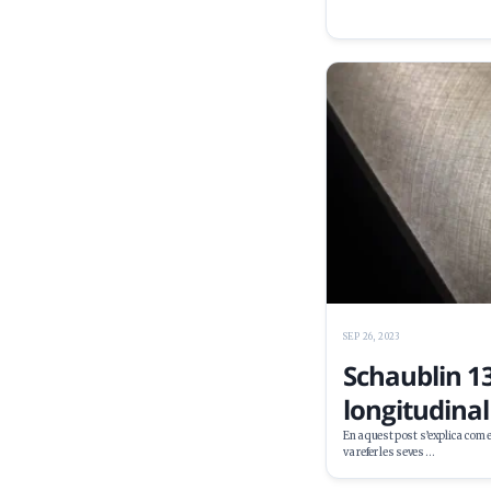
SEP 26, 2023
Schaublin 13
longitudinal
En aquest post s’explica com e
va refer les seves …