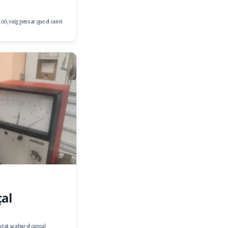
ació, vaig pensar que el canvi
çal
stat acabar el capçal