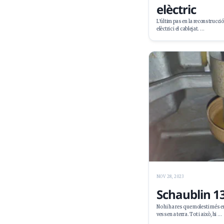
elèctric
L’últim pas en la reconstrucció
elèctric i el cablejat. …
NOV 28, 2023
Schaublin 13:
No hi ha res que molesti més 
vessen a terra. Tot i això, hi …